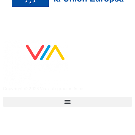
Copyright © 2023 Vías Integración Aspe
Avda. Constitución, 42-44
Aspe, 03680, Alicante
Tel: 965 49 34 63