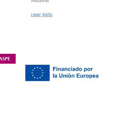
Industrial
Leer Más
Avda. Constitución, 42-44
Aspe, 03680, Alicante
Tel: 965 49 34 63